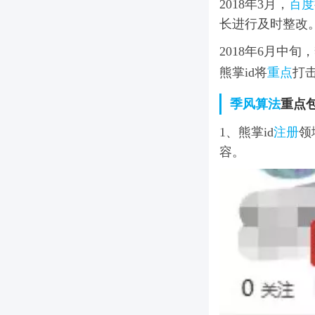
2018年3月，
百度
长进行及时整改
2018年6月中旬
熊掌id将
重点
打
季风算法
重点
1、熊掌id
注册
领
容。