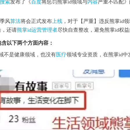
搜索
发布了《
百度
将惩罚熊掌id领域与
内容
严重不匹配》
。
，季风
算法
将会正式发布
上线
，对于【严重】违反熊掌id
击，还请
熊掌id运营管理者
尽快自查整改，避免熊掌id权
包含以下两个方面内容：
域不是
健康领域
，也没有
医疗
领域专业资质
，在熊掌id