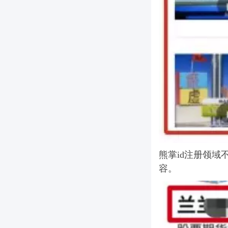
熊掌id注册领域
容。