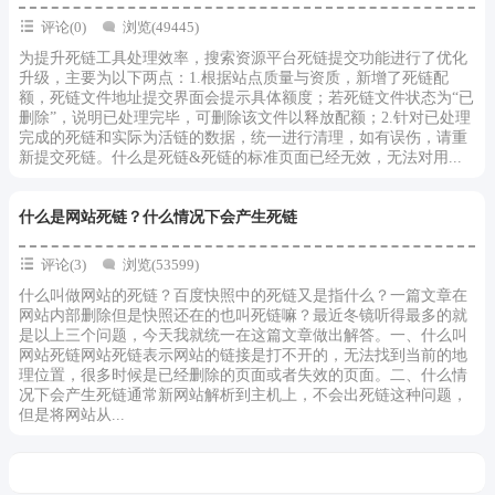
评论(0)
浏览(49445)
为提升死链工具处理效率，搜索资源平台死链提交功能进行了优化
升级，主要为以下两点：1.根据站点质量与资质，新增了死链配
额，死链文件地址提交界面会提示具体额度；若死链文件状态为“已
删除”，说明已处理完毕，可删除该文件以释放配额；2.针对已处理
完成的死链和实际为活链的数据，统一进行清理，如有误伤，请重
新提交死链。什么是死链&死链的标准页面已经无效，无法对用...
什么是网站死链？什么情况下会产生死链
评论(3)
浏览(53599)
什么叫做网站的死链？百度快照中的死链又是指什么？一篇文章在
网站内部删除但是快照还在的也叫死链嘛？最近冬镜听得最多的就
是以上三个问题，今天我就统一在这篇文章做出解答。一、什么叫
网站死链网站死链表示网站的链接是打不开的，无法找到当前的地
理位置，很多时候是已经删除的页面或者失效的页面。二、什么情
况下会产生死链通常新网站解析到主机上，不会出死链这种问题，
但是将网站从...