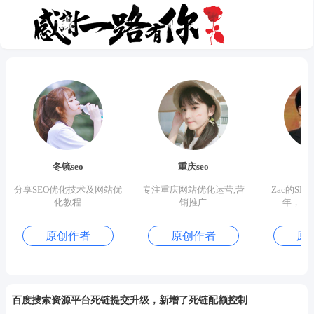
冬镜seo
重庆seo
S
分享SEO优化技术及网站优
专注重庆网站优化运营,营
Zac的SE
化教程
销推广
年，优
原创作者
原创作者
原
百度搜索资源平台死链提交升级，新增了死链配额控制