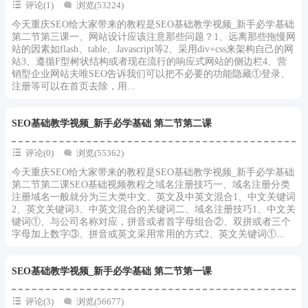
评论(1)
浏览(53224)
今天重庆SEO给大家带来的教程是SEO基础教学视频_新手必学基础
第二节第三课一、网站设计应该注意那些问题？1、远离那些拖慢网
站的因素如flash、table、Javascript等2、采用div+css来架构自己的网
站3、遵循F型树状结构或者现在流行的响应式网站的侧边栏4、营
销型企业网站夫唯SEO告诉我们可以把不必要的功能隐藏①登录、
注册等可以在首页去除，用...
SEO基础教学视频_新手必学基础 第二节第二课
评论(0)
浏览(55362)
今天重庆SEO给大家带来的教程是SEO基础教学视频_新手必学基础
第二节第二课SEO基础视频教程之域名注册技巧一、域名注册分类
注册域名一般就分为三大类中文、英文及中英文混合1、中文关键词
2、英文关键词3、中英文混合的关键词二、域名注册技巧1、中文关
键词①、与公司名称对应，拼音或者首字母组合②、双拼或者三个
字母加上数字③、拼音或英文采用常用的方式2、英文关键词①...
SEO基础教学视频_新手必学基础 第二节第一课
评论(3)
浏览(56677)