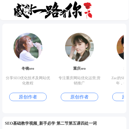
冬镜seo
重庆seo
S
分享SEO优化技术及网站优
专注重庆网站优化运营,营
Zac的SE
化教程
销推广
年，优
原创作者
原创作者
原
SEO基础教学视频_新手必学 第二节第五课四处一词