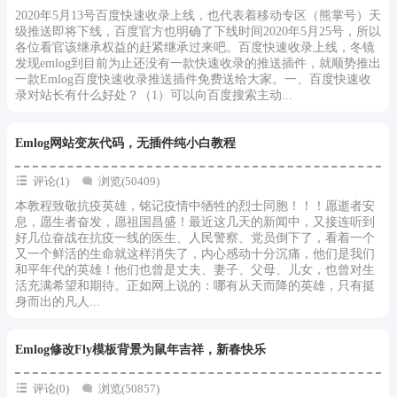
2020年5月13号百度快速收录上线，也代表着移动专区（熊掌号）天
级推送即将下线，百度官方也明确了下线时间2020年5月25号，所以
各位看官该继承权益的赶紧继承过来吧。百度快速收录上线，冬镜
发现emlog到目前为止还没有一款快速收录的推送插件，就顺势推出
一款Emlog百度快速收录推送插件免费送给大家。一、百度快速收
录对站长有什么好处？（1）可以向百度搜索主动...
Emlog网站变灰代码，无插件纯小白教程
评论(1)
浏览(50409)
本教程致敬抗疫英雄，铭记疫情中牺牲的烈士同胞！！！愿逝者安
息，愿生者奋发，愿祖国昌盛！最近这几天的新闻中，又接连听到
好几位奋战在抗疫一线的医生、人民警察、党员倒下了，看着一个
又一个鲜活的生命就这样消失了，内心感动十分沉痛，他们是我们
和平年代的英雄！他们也曾是丈夫、妻子、父母、儿女，也曾对生
活充满希望和期待。正如网上说的：哪有从天而降的英雄，只有挺
身而出的凡人...
Emlog修改Fly模板背景为鼠年吉祥，新春快乐
评论(0)
浏览(50857)