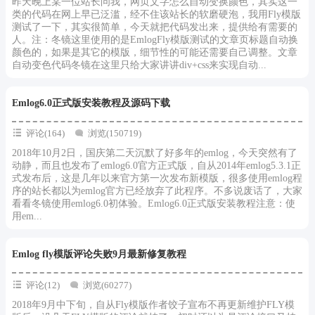
昨天晚上某一位站长问我，网页文字怎么自动变换颜色，其实这一
类的代码在网上早已泛滥，经不住该站长的软磨硬泡，我用Fly模版
测试了一下，其实很简单，今天就把代码发出来，提供给有需要的
人。注：冬镜这里使用的是EmlogFly模版测试的文章页标题自动换
颜色的，如果是其它的模版，细节性的可能还需要自己调整。文章
自动变色代码冬镜在这里只给大家讲讲div+css来实现自动...
Emlog6.0正式版安装教程及源码下载
评论(164)
浏览(150719)
2018年10月2日，国庆第二天沉默了好多年的emlog，今天突然有了
动静，而且也发布了emlog6.0官方正式版，自从2014年emlog5.3.1正
式发布后，这是几年以来官方第一次发布新模版，很多使用emlog程
序的站长都以为emlog官方已经放弃了此程序。不多说废话了，大家
看看冬镜使用emlog6.0初体验。Emlog6.0正式版安装教程注意：使
用em...
Emlog fly模版评论失败9月最新修复教程
评论(12)
浏览(60277)
2018年9月中下旬，自从Fly模版作者饺子宣布不再更新维护FLY模