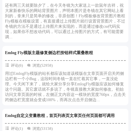
还有两三天就要除夕了，在今天冬镜为大家送上一款鼠年吉祥，祝
大家新春快乐的网站背景图片，声明本图片是冬镜在其它网站上看
到的，拿来只是简单的修改，非原创图！Fly模板修改背景图片教程
Fly模板在模板设置，有直接通过上传图片就行设置背景图片，不过
冬镜的方法不是通过上传图片来实现的，而是通过修改css代码实
现，如果你不想改动代码，可以通过上传图片的方式，有可能需要
调...
Emlog Fly模版主题修复侧边栏按钮样式重叠教程
评论(6)
浏览(52958)
用过EmlogFly模版的站长都应该知道该模版在文章页面开启关闭侧
边栏有一个小Bug，这段时间冬镜一直在忙着其它事，一直没处
理。今天闲下来了，就给大家分享分享EmlogFly模版应该如何修复
这个问题。其它废话就不多说了，冬镜直接教大家如何修改。初始
访问文章页面的时候，左侧正文内容这一模块的宽度760px，点击关
闭侧边栏宽度就会变成100%，而再次点击开启侧边...
Emlog自定义变量教程，首页列表页文章页任何页面都可调用
评论(1)
浏览(53158)