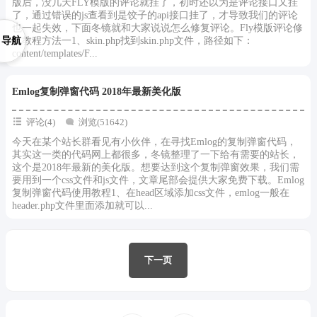
版后，没几天FLY模版的评论就挂了，初时还以为是评论接口又挂
了，通过错误的js查看到是饺子的api接口挂了，才导致我们的评论
也一起失效，下面冬镜就和大家说说怎么修复评论。Fly模版评论修
复教程方法一1、skin.php找到skin.php文件，路径如下：
导航
content/templates/F...
Emlog复制弹窗代码 2018年最新美化版
评论(4)
浏览(51642)
今天在某个站长群看见有小伙伴，在寻找Emlog的复制弹窗代码，
其实这一类的代码网上都很多，冬镜整理了一下给有需要的站长，
这个是2018年最新的美化版。想要达到这个复制弹窗效果，我们需
要用到一个css文件和js文件，文章尾部会提供大家免费下载。Emlog
复制弹窗代码使用教程1、在head区域添加css文件，emlog一般在
header.php文件里面添加就可以...
下一页