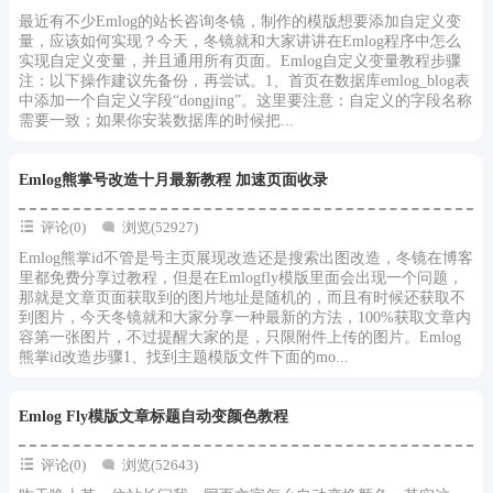
最近有不少Emlog的站长咨询冬镜，制作的模版想要添加自定义变
量，应该如何实现？今天，冬镜就和大家讲讲在Emlog程序中怎么
实现自定义变量，并且通用所有页面。Emlog自定义变量教程步骤
注：以下操作建议先备份，再尝试。1、首页在数据库emlog_blog表
中添加一个自定义字段“dongjing”。这里要注意：自定义的字段名称
需要一致；如果你安装数据库的时候把...
Emlog熊掌号改造十月最新教程 加速页面收录
评论(0)
浏览(52927)
Emlog熊掌id不管是号主页展现改造还是搜索出图改造，冬镜在博客
里都免费分享过教程，但是在Emlogfly模版里面会出现一个问题，
那就是文章页面获取到的图片地址是随机的，而且有时候还获取不
到图片，今天冬镜就和大家分享一种最新的方法，100%获取文章内
容第一张图片，不过提醒大家的是，只限附件上传的图片。Emlog
熊掌id改造步骤1、找到主题模版文件下面的mo...
Emlog Fly模版文章标题自动变颜色教程
评论(0)
浏览(52643)