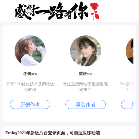
冬镜seo
重庆seo
S
分享SEO优化技术及网站优
专注重庆网站优化运营,营
Zac的SE
化教程
销推广
年，优
原创作者
原创作者
原
Emlog2021年新版后台登录页面，可自适应移动端