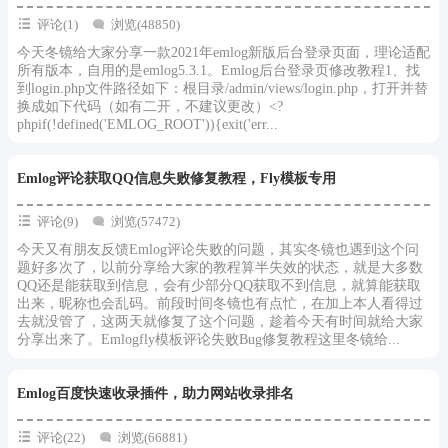
评论(1)
浏览(48850)
今天冬镜给大家分享一款2021年emlog新版后台登录页面，理论适配
所有版本，自用的是emlog5.3.1。Emlog后台登录页修改教程1、找
到login.php文件路径如下：根目录/admin/views/login.php，打开并替
换成如下代码（如有二开，不建议更改）<?
phpif(!defined('EMLOG_ROOT')){exit('err...
Emlog评论获取QQ信息失败修复教程，Fly模板专用
评论(9)
浏览(57472)
今天又有朋友反馈Emlog评论失败的问题，其实冬镜也遇到这个问
题好多次了，以前分享给大家的教程算半失效的状态，就是大多数
QQ还是能获取到信息，会有少部分QQ获取不到信息，就算能获取
出来，昵称也会乱码。前段时间冬镜也有点忙，在加上本人看得过
去就没管了，这两天就修复了这个问题，趁着今天有时间就给大家
分享出来了。Emlogfly模板评论失败Bug修复教程这里冬镜给...
Emlog百度快速收录插件，助力网站收录排名
评论(22)
浏览(66881)