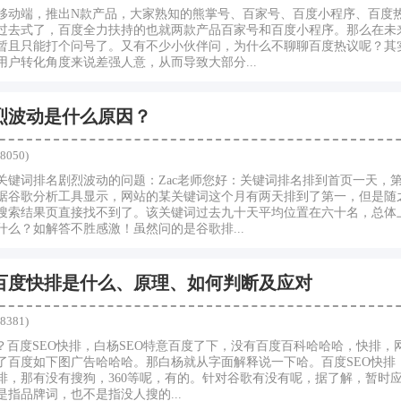
移动端，推出N款产品，大家熟知的熊掌号、百家号、百度小程序、百度
过去式了，百度全力扶持的也就两款产品百家号和百度小程序。那么在未
暂且只能打个问号了。又有不少小伙伴问，为什么不聊聊百度热议呢？其
户转化角度来说差强人意，从而导致大部分...
烈波动是什么原因？
8050)
关键词排名剧烈波动的问题：Zac老师您好：关键词排名排到首页一天，
据谷歌分析工具显示，网站的某关键词这个月有两天排到了第一，但是随
搜索结果页直接找不到了。该关键词过去九十天平均位置在六十名，总体上
么？如解答不胜感激！虽然问的是谷歌排...
O百度快排是什么、原理、如何判断及应对
8381)
么？百度SEO快排，白杨SEO特意百度了下，没有百度百科哈哈哈，快排，
了百度如下图广告哈哈哈。那白杨就从字面解释说一下哈。百度SEO快排
排，那有没有搜狗，360等呢，有的。针对谷歌有没有呢，据了解，暂时应该
指品牌词，也不是指没人搜的...