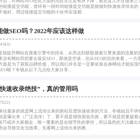
号后，对网站SEO优化方面的消息关注度有所下降，最近这几天在做第三
的链接提交功能，曾经有一段时间链接提交功能是能做到快速收录排名的
做好。用过链接提交功能的小伙伴应该都...
做SEO吗？2022年应该这样做
4583)
就是指提升网站在搜索引擎中的排名，从而达到获取搜索引擎来源的流量的
如果没有网站而想要去落实SEO，那便是空谈，但从SEO的目的来看，一方
方面是为了获取品牌价值，所以我们并非是一定要依靠自身网站才能实现S
EO呢？冬镜从以下几点给大家分享...
新快速收录绝技”，真的管用吗
7022)
谈论最多的就是网上流传出来的新站百度快速收录的方法，冬镜姑且不评
就是爆出来（广泛流传）了，要不就是很快面临失效，要不就是想要趁着
的技巧或许大家都会，唯一重要的是在细节性的掌控，所以虽然此方法爆出
会导致完全没效果。先看网上流传出来的教...