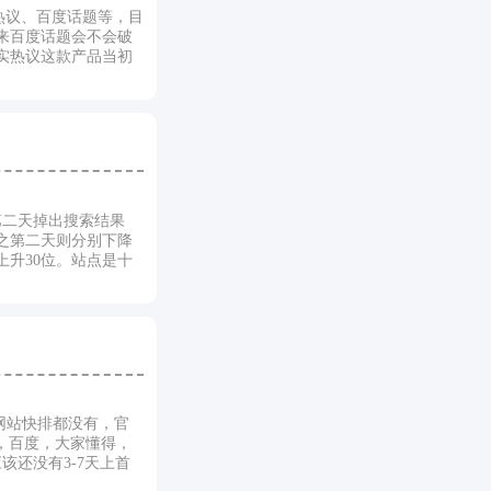
热议、百度话题等，目
来百度话题会不会破
实热议这款产品当初
第二天掉出搜索结果
之第二天则分别下降
升30位。站点是十
网站快排都没有，官
，百度，大家懂得，
还没有3-7天上首