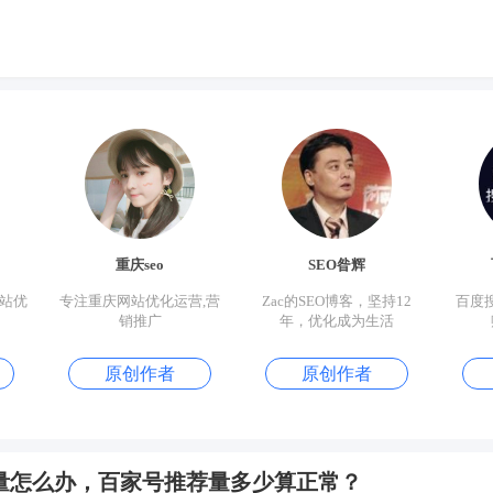
重庆seo
SEO昝辉
网站优
专注重庆网站优化运营,营
Zac的SEO博客，坚持12
百度
销推广
年，优化成为生活
原创作者
原创作者
量怎么办，百家号推荐量多少算正常？