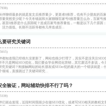
7938)
伙伴聊得最多的就是发文后推荐量少，更甚者0推荐，也有不少朋友的百
荐量突然变少呢？今天冬镜就和大家聊聊百家号0推荐量怎么办，百家号
，甚至0推荐是什么原因呢？造成百家号推荐量低，一般是以下几个原因：
活力值低、长期不活跃等都有几率造成百...
么要研究关键词
5615)
伴都知道我已经很久没更新了，网站也很少打理了，其实不是没关注SEO
化并不只是网站SEO优化，我们要会学全网优化营销，其它废话不多说，今
研究关键词？刚接触网站的站长朋友或SEOer犯的最大的一个错误就是：
领域，直接跳过了关键词研究...
安全验证，网站辅助快排不行了吗？
5338)
伴们就会发现，近段时间我很少在做SEO优化，或者写SEO相关的教程文