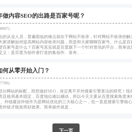
1年做内容SEO的出路是百家号呢？
8007)
站优化的从业人员，普遍面临的难点就在于网站不收录，针对网站不收录的解
大家讲解如何提高网站内容收录问题，而是和大家聊聊百家号。什么是百
楚百家号是什么？百家号其实就是百度旗下一个针对资讯的平台，简单说
义：是百度为创作者打造的集创作、发布、...
如何从零开始入门？
7780)
大部分网站的标配，而想做好SEO，肯定离不开对搜索引擎算法的研究！现
而且格局基本固定，百度地位难以撼动，所以今天主要从百度搜索角度来
化1、外链建设外链作为是网站优化的三大核心之一，也一直是搜索引擎核
外链才能发挥好效果。简单操作就是...
下一页