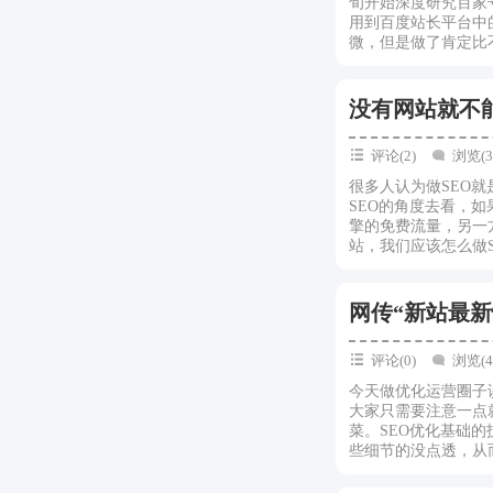
旬开始深度研究百家
用到百度站长平台中
微，但是做了肯定比不
没有网站就不能
评论(2)
浏览(3
很多人认为做SEO
SEO的角度去看，
擎的免费流量，另一
站，我们应该怎么做S
网传“新站最
评论(0)
浏览(4
今天做优化运营圈子
大家只需要注意一点
菜。SEO优化基础
些细节的没点透，从而