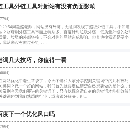
外链工具外链工具对新站有没有负面影响
7794)
-2420:29:54问题赵老师，网站没有外链，无意间发现了超级外链工具，不
响？赵彦刚外链工具市面上特别多。百度针对垃圾外链、低质量外链的处
质量、垃圾的外部链接，不会对你的网站造成影响。但其他搜索还是要小
我从来没有做过外链，...
关键词几大技巧，你值得一看
6884)
在网站优化中老生常谈了，今天冬镜和大家分享挖掘关键词中的几种技巧
关键词？做一个好的网站，我们首先就要定位清楚自己想要做的是什么，
涉及到今天我们要讲的关键词了，只有挖掘合适自身的关键词才能把效益
键词碰到我们熟悉的行业，或者很好解决，但...
百度下一个优化风口吗
7664)