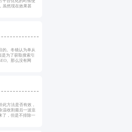
方平台优化的时候使
，虽然现在效果甚
目的。冬镜认为单从
面是为了获取搜索引
EO。那么没有网
价此方法是否有效，
余温收割最后一波韭
来了，但是不排除一