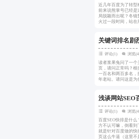
近几年百度为了转型
前来说熊掌号已经是
局脱颖而出呢？冬镜
火过一段时间，站在用
关键词排名剧
评论(1)
浏览(4
读者浆果兔问了一个
页，请问正常吗？根
一百名和两百多名，
年老站。请问这是为什
浅谈网站SE
评论(1)
浏览(4
百度SEO快排是什
方不认可嘛，倒看到
就是针对百度做的快
页这么牛逼（这里不是