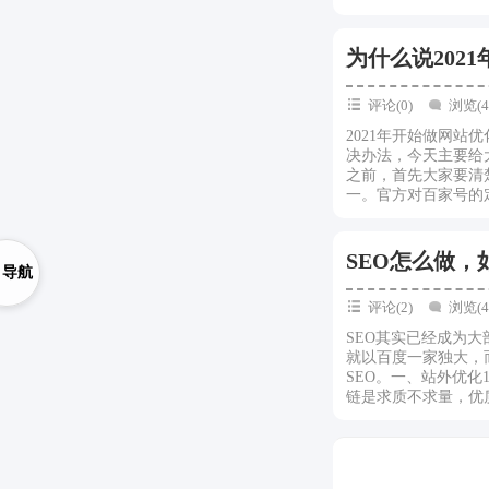
为什么说202
评论(0)
浏览(4
2021年开始做网
决办法，今天主要给
之前，首先大家要清
一。官方对百家号的定
SEO怎么做，
导航
评论(2)
浏览(4
SEO其实已经成为
就以百度一家独大，
SEO。一、站外优
链是求质不求量，优质