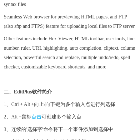
syntax files
Seamless Web browser for previewing HTML pages, and FTP
(also sftp and FTPS) feature for uploading local files to FTP server
Other features include Hex Viewer, HTML toolbar, user tools, line
number, ruler, URL highlighting, auto completion, cliptext, column
selection, powerful search and replace, multiple undo/redo, spell
checker, customizable keyboard shortcuts, and more
二、EditPlus
软件简介
1、Ctrl + Alt +向上/向下键为多个输入点进行列选择
2、Alt +鼠标
点击
可创建多个输入点
3、连续的'选择字'命令将下一个事件添加到选择中