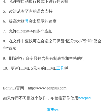
4、允许在自动换行模式下进行列选择
5、改进从右至左的语言支持
6、提高大括
号
突出显示的速度
7、允许cliptext中有多个热点
8、在文件中查找可在会话之间保留“区分大小写”和“仅全
字”选项
9、删除空行'命令只包含带有制表符和空格的行
10、更新HTML 5元素的HTML
工具
栏
EditPlus
官网：
http://www.editplus.com
如果你用不习惯这个软件，冬镜推荐你使用
notepad++
重庆seo