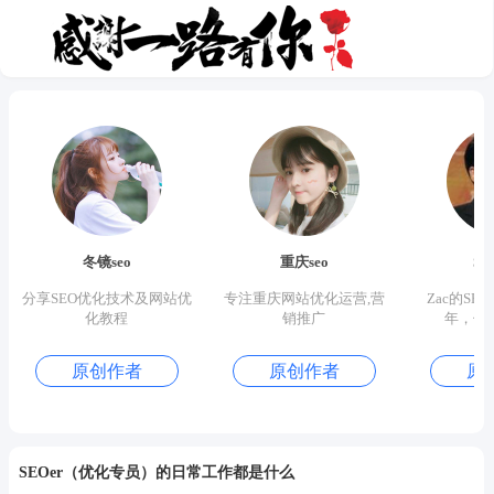
冬镜seo
重庆seo
S
分享SEO优化技术及网站优
专注重庆网站优化运营,营
Zac的SE
化教程
销推广
年，优
原创作者
原创作者
原
SEOer（优化专员）的日常工作都是什么