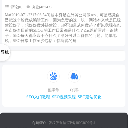
评论(0)
浏览(46543)
Maf2019-071-2317:03:54问题本身是在外贸公司做seo，可是感觉自
己把这个给做成编辑工作，因为负责的这一块，网站本来就是已经
建设好了，想好好做外链建设，却不知道从何做起？所以我现在也
有点好奇目前的SEOer的工作日常都是什么？Zac以前写过一篇帖
子：SEO每天都应该干点什么？刚好可以回答你的问题。简单地
说，SEO日常工作至少包括：你所说的建...
导航
熊掌号
QQ群
SEO入门教程
SEO视频教程
SEO建站优化
冬镜SEO
· 版权所有 渝ICP备18003600号-1