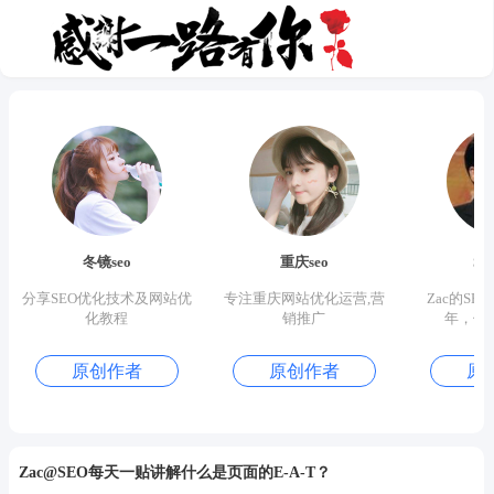
冬镜seo
重庆seo
S
分享SEO优化技术及网站优
专注重庆网站优化运营,营
Zac的SE
化教程
销推广
年，优
原创作者
原创作者
原
Zac@SEO每天一贴讲解什么是页面的E-A-T？