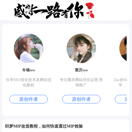
冬镜seo
重庆seo
S
分享SEO优化技术及网站优
专注重庆网站优化运营,营
Zac的SE
化教程
销推广
年，优
原创作者
原创作者
原
织梦MIP改造教程，如何快速通过MIP效验