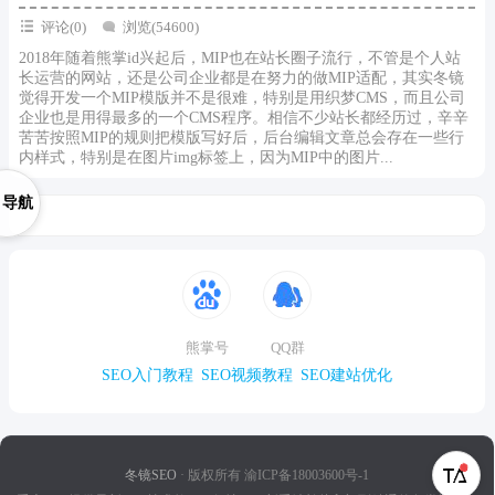
评论(0)
浏览(54600)
2018年随着熊掌id兴起后，MIP也在站长圈子流行，不管是个人站
长运营的网站，还是公司企业都是在努力的做MIP适配，其实冬镜
觉得开发一个MIP模版并不是很难，特别是用织梦CMS，而且公司
企业也是用得最多的一个CMS程序。相信不少站长都经历过，辛辛
苦苦按照MIP的规则把模版写好后，后台编辑文章总会存在一些行
内样式，特别是在图片img标签上，因为MIP中的图片...
导航
熊掌号
QQ群
SEO入门教程
SEO视频教程
SEO建站优化
冬镜SEO
· 版权所有 渝ICP备18003600号-1