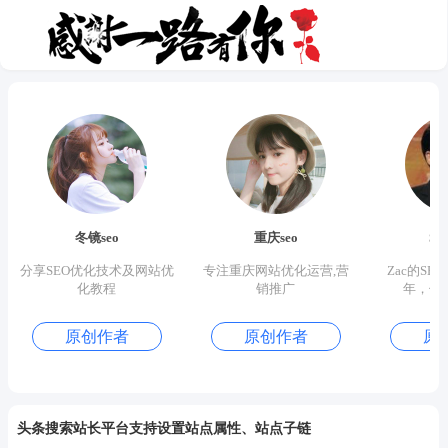
冬镜seo
重庆seo
S
分享SEO优化技术及网站优
专注重庆网站优化运营,营
Zac的SE
化教程
销推广
年，优
原创作者
原创作者
原
头条搜索站长平台支持设置站点属性、站点子链