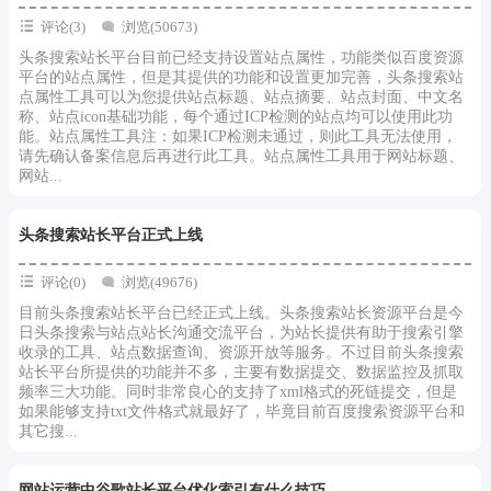
评论(3)
浏览(50673)
头条搜索站长平台目前已经支持设置站点属性，功能类似百度资源
平台的站点属性，但是其提供的功能和设置更加完善，头条搜索站
点属性工具可以为您提供站点标题、站点摘要、站点封面、中文名
称、站点icon基础功能，每个通过ICP检测的站点均可以使用此功
能。站点属性工具注：如果ICP检测未通过，则此工具无法使用，
请先确认备案信息后再进行此工具。站点属性工具用于网站标题、
网站...
头条搜索站长平台正式上线
评论(0)
浏览(49676)
目前头条搜索站长平台已经正式上线。头条搜索站长资源平台是今
日头条搜索与站点站长沟通交流平台，为站长提供有助于搜索引擎
收录的工具、站点数据查询、资源开放等服务。不过目前头条搜索
站长平台所提供的功能并不多，主要有数据提交、数据监控及抓取
频率三大功能。同时非常良心的支持了xml格式的死链提交，但是
如果能够支持txt文件格式就最好了，毕竟目前百度搜索资源平台和
其它搜...
网站运营中谷歌站长平台优化索引有什么技巧