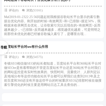
评论(0)
浏览(53161)
Maf2019-01-2322:25:56问题起初我根据谷歌站长平台显示的索引数
据去优化内容。刚开始的时候<有效网页>和<已排除>接近50%，我
根据未收录网页去优化，让谷歌索引完以后现在的<有效网页>反而
越来越少，<已排除>反而越来越多，感觉越优化越差，可是明明之
前那些未优化的都已经被谷歌编入索引了，是哪里出现...
百度站长平台对seo有什么作用
导航
评论(1)
浏览(54575)
冬镜SEO相信做SEO的站长都知道，百度站长平台和360站长平台对
做SEOer是有着帮助的不管是百度站长平台还是360站长平台对我们
的网站监控是有实时性效果的、快照时间、流量统计、人群判定以
及地域分布等这些功能在站长平台都可以帮我们去查到2013年及之
前百度和360还没有开放这些平台的时候重庆SEO记得那时候在做搜
索引擎优化的时候主要是用网站日志工具去查你的...