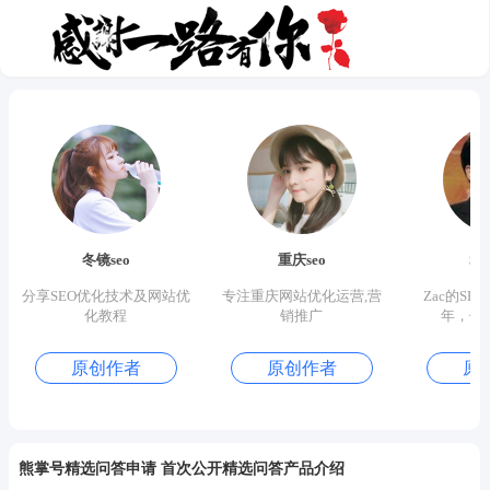
冬镜seo
重庆seo
S
分享SEO优化技术及网站优
专注重庆网站优化运营,营
Zac的SE
化教程
销推广
年，优
原创作者
原创作者
原
熊掌号精选问答申请 首次公开精选问答产品介绍