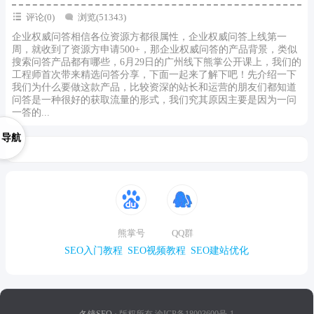
评论(0)
浏览(51343)
企业权威问答相信各位资源方都很属性，企业权威问答上线第一
周，就收到了资源方申请500+，那企业权威问答的产品背景，类似
搜索问答产品都有哪些，6月29日的广州线下熊掌公开课上，我们的
工程师首次带来精选问答分享，下面一起来了解下吧！先介绍一下
我们为什么要做这款产品，比较资深的站长和运营的朋友们都知道
问答是一种很好的获取流量的形式，我们究其原因主要是因为一问
一答的...
导航
熊掌号
QQ群
SEO入门教程
SEO视频教程
SEO建站优化
冬镜SEO
· 版权所有 渝ICP备18003600号-1