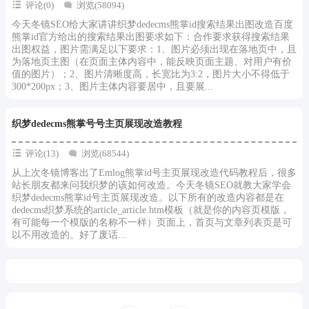
评论(0)
浏览(58094)
今天冬镜SEO给大家讲讲织梦dedecms熊掌id搜索结果出图改造百度
熊掌id官方给出的搜索结果出图要求如下：合作要求获得搜索结果
出图权益，图片需满足以下要求：1、图片必须出现在落地页中，且
为落地页主图（在页面主体内容中，能反映页面主题、对用户有价
值的图片）；2、图片清晰度高，长宽比为3:2，图片大小不得低于
300*200px；3、图片主体内容要居中，且要展...
织梦dedecms熊掌号号主页展现改造教程
评论(13)
浏览(68544)
从上次冬镜博客出了Emlog熊掌id号主页展现改造代码教程后，很多
站长朋友都来问我织梦的该如何改造。今天冬镜SEO就教大家学会
织梦dedecms熊掌id号主页展现改造。以下所有的改造内容都是在
dedecms织梦系统的article_article.htm模板（就是你的内容页模版，
有可能每一个模版的名称不一样）页面上，首页与文章列表页是可
以不用改造的。好了废话...