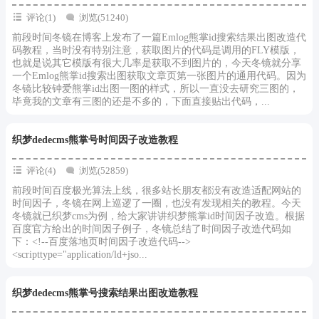
评论(1)
浏览(51240)
前段时间冬镜在博客上发布了一篇Emlog熊掌id搜索结果出图改造代
码教程，当时没有特别注意，获取图片的代码是调用的FLY模版，
也就是说其它模版有很大几率是获取不到图片的，今天冬镜就分享
一个Emlog熊掌id搜索出图获取文章页第一张图片的通用代码。因为
冬镜比较钟爱熊掌id出图一图的样式，所以一直没去研究三图的，
毕竟我的文章有三图的还是不多的，下面直接贴出代码，...
织梦dedecms熊掌号时间因子改造教程
评论(4)
浏览(52859)
前段时间百度极光算法上线，很多站长朋友都没有改造适配网站的
时间因子，冬镜在网上巡逻了一圈，也没有发现相关的教程。今天
冬镜就已织梦cms为例，给大家讲讲织梦熊掌id时间因子改造。根据
百度官方给出的时间因子例子，冬镜总结了时间因子改造代码如
下：<!--百度落地页时间因子改造代码-->
<scripttype="application/ld+jso...
织梦dedecms熊掌号搜索结果出图改造教程