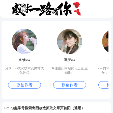
冬镜seo
重庆seo
S
分享SEO优化技术及网站优
专注重庆网站优化运营,营
Zac的SE
化教程
销推广
年，优
原创作者
原创作者
原
Emlog熊掌号搜索出图改造抓取文章页首图（通用）