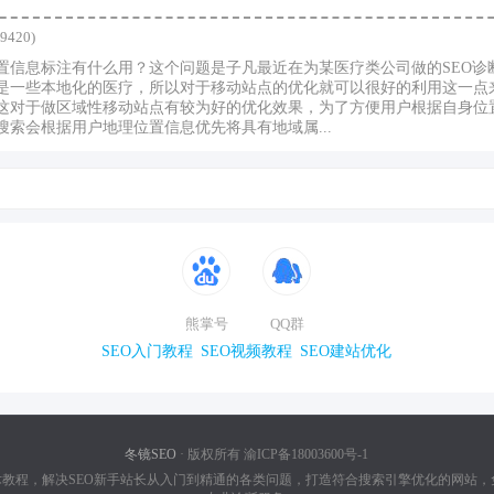
9420)
置信息标注有什么用？这个问题是子凡最近在为某医疗类公司做的SEO诊
是一些本地化的医疗，所以对于移动站点的优化就可以很好的利用这一点
这对于做区域性移动站点有较为好的优化效果，为了方便用户根据自身位
索会根据用户地理位置信息优先将具有地域属...
熊掌号
QQ群
SEO入门教程
SEO视频教程
SEO建站优化
冬镜SEO
· 版权所有 渝ICP备18003600号-1
技术教程，解决SEO新手站长从入门到精通的各类问题，打造符合搜索引擎优化的网站，