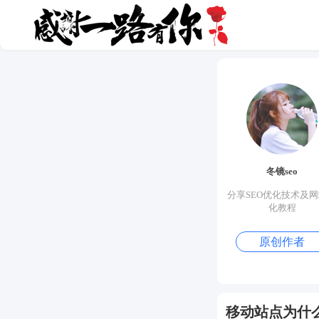
冬镜seo
分享SEO优化技术及
化教程
原创作者
移动站点为什