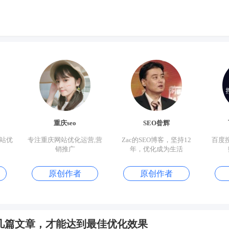
重庆seo
SEO昝辉
网站优
专注重庆网站优化运营,营
Zac的SEO博客，坚持12
百度
销推广
年，优化成为生活
原创作者
原创作者
几篇文章，才能达到最佳优化效果